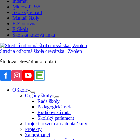
Internát
Microsoft 365
Školský e-mail
Manuál školy
E-Zborovňa
E-Škola
Školská krízová linka
Stredná odborná škola drevárska | Zvolen
Študovať drevárinu sa oplatí
O škole
Orgány školy
Rada školy
Pedagogická rada
Rodičovská rada
Školský parlament
Projekt rozvoja a riadenia školy
Projekty
Zamestnanci