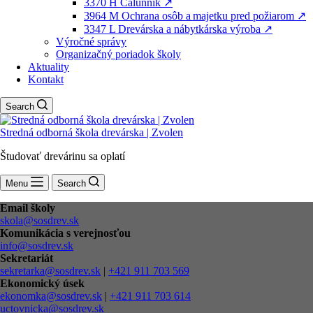
3370 H Čalúnnik ↗️
3964 M Ochrana osôb a majetku pred požiarom ↗️
3347 L Drevárska a nábytkárska výroba ↗️
Výročné správy
Organizačný poriadok školy
Aktuality
Kontakt
Search
Stredná odborná škola drevárska | Zvolen
Študovať drevárinu sa oplatí
Menu
Search
Email školy
skola@sosdrev.sk
Komunikácia s verejnosťou
info@sosdrev.sk
Sekretariát
sekretarka@sosdrev.sk
|
+421 911 703 569
Ekonomický úsek
ekonomka@sosdrev.sk
|
+421 911 703 614
uctovnicka@sosdrev.sk