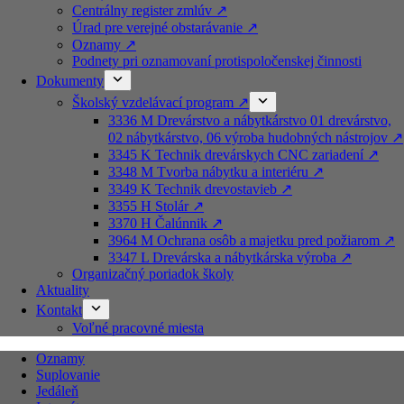
Centrálny register zmlúv ↗️
Úrad pre verejné obstarávanie ↗️
Oznamy ↗️
Podnety pri oznamovaní protispoločenskej činnosti
Dokumenty
Školský vzdelávací program ↗️
3336 M Drevárstvo a nábytkárstvo 01 drevárstvo,
02 nábytkárstvo, 06 výroba hudobných nástrojov ↗️
3345 K Technik drevárskych CNC zariadení ↗️
3348 M Tvorba nábytku a interiéru ↗️
3349 K Technik drevostavieb ↗️
3355 H Stolár ↗️
3370 H Čalúnnik ↗️
3964 M Ochrana osôb a majetku pred požiarom ↗️
3347 L Drevárska a nábytkárska výroba ↗️
Organizačný poriadok školy
Aktuality
Kontakt
Voľné pracovné miesta
Oznamy
Suplovanie
Jedáleň