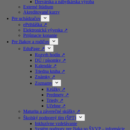
Drevárska a nábytkárska výroba
Externé štúdium
Akreditované kurzy​
Pre uchádzačov
ePrihláška ↗️
Elektronická výveska ↗️
Prijímacie konanie
Pre žiakov a rodičov
EduPage ↗️
Rozvrh hodín ↗️
DÚ / písomky ↗️
Kalendár ↗️
Triedna kniha ↗️
Známky ↗️
Zoznamy
Krúžky ↗️
Predmety ↗️
Triedy ↗️
Učebne ↗️
Maturita a záverečné skúšky ↗️
Školský podporný tím (ŠPT)
Inkluzívne vzdelávanie
Systém podpory pre žiaka so ŠVVP – informácie