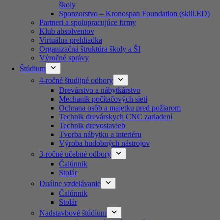
školy
Sponzorstvo – Kronospan Foundation (skill.ED)
Partneri a spolupracujúce firmy
Klub absolventov
Virtuálna prehliadka
Organizačná štruktúra školy a ŠI
Výročné správy
Štúdium
4-ročné študijné odbory
Drevárstvo a nábytkárstvo
Mechanik počítačových sietí
Ochrana osôb a majetku pred požiarom
Technik drevárskych CNC zariadení
Technik drevostavieb
Tvorba nábytku a interiéru
Výroba hudobných nástrojov
3-ročné učebné odbory
Čalúnnik
Stolár
Duálne vzdelávanie
Čalúnnik
Stolár
Nadstavbové štúdium