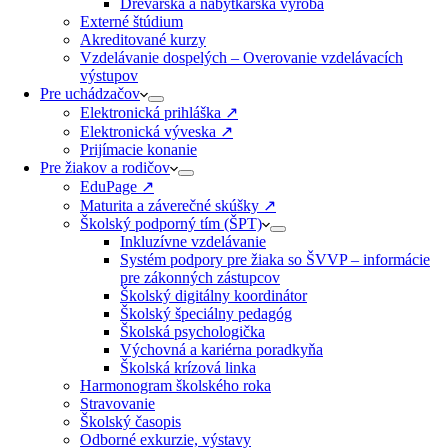
Drevárska a nábytkárska výroba
Externé štúdium
Akreditované kurzy​
Vzdelávanie dospelých – Overovanie vzdelávacích
výstupov
Pre uchádzačov
Elektronická prihláška ↗️
Elektronická výveska ↗️
Prijímacie konanie
Pre žiakov a rodičov
EduPage ↗️
Maturita a záverečné skúšky ↗️
Školský podporný tím (ŠPT)
Inkluzívne vzdelávanie
Systém podpory pre žiaka so ŠVVP – informácie
pre zákonných zástupcov
Školský digitálny koordinátor
Školský špeciálny pedagóg
Školská psychologička
Výchovná a kariérna poradkyňa
Školská krízová linka
Harmonogram školského roka
Stravovanie
Školský časopis
Odborné exkurzie, výstavy