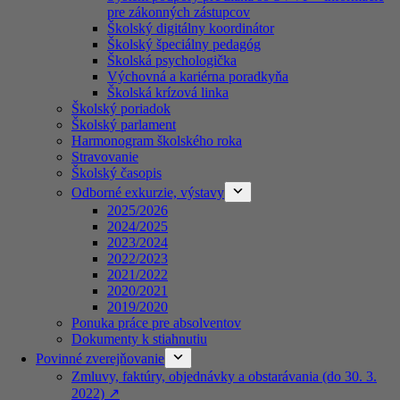
pre zákonných zástupcov
Školský digitálny koordinátor
Školský špeciálny pedagóg
Školská psychologička
Výchovná a kariérna poradkyňa
Školská krízová linka
Školský poriadok
Školský parlament
Harmonogram školského roka
Stravovanie
Školský časopis
Odborné exkurzie, výstavy
2025/2026
2024/2025
2023/2024
2022/2023
2021/2022
2020/2021
2019/2020
Ponuka práce pre absolventov
Dokumenty k stiahnutiu
Povinné zverejňovanie
Zmluvy, faktúry, objednávky a obstarávania (do 30. 3.
2022) ↗️