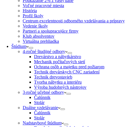
Poukázanie 2% z vašej dane
Voľné pracovné miesta
História
Profil školy
Centrum excelentnosti odborného vzdelávania a prípravy
Vedenie školy
Partneri a spolupracujúce firmy
Klub absolventov
Virtuálna prehliadka
Štúdium
4-ročné študijné odbory
Drevárstvo a nábytkárstvo
Mechanik počítačových sietí
Ochrana osôb a majetku pred požiarom
Technik drevárskych CNC zariadení
Technik drevostavieb
Tvorba nábytku a interiéru
Výroba hudobných nástrojov
3-ročné učebné odbory
Čalúnnik
Stolár
Duálne vzdelávanie
Čalúnnik
Stolár
Nadstavbové štúdium