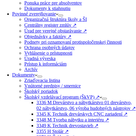
Ponuka práce pre absolventov
Dokumenty k stiahnutiu
Povinné zverejňovanie
Organizačná štruktúra školy a ŠI
Centrálny register zmlúv ↗️
Úrad pre verejné obstarávanie ↗️
Objednávky a faktúry ↗️
Podnety pri oznamovaní protispoločenskej činnosti
Ochrana osobných údajov
Vyhlásenie o prístupnosti
Úradná výveska
Prístup k informáciám
Archív
Dokumenty
Zriaďovacia listina
Vnútorné predpisy / smernice
Školský poriadok
Školský vzdelávací program (ŠkVP) ↗️
3336 M Drevárstvo a nábytkárstvo 01 drevárstvo,
02 nábytkárstvo, 06 výroba hudobných nástrojov ↗️
3345 K Technik drevárskych CNC zariadení ↗️
3348 M Tvorba nábytku a interiéru ↗️
3349 K Technik drevostavieb ↗️
3355 H Stolár ↗️