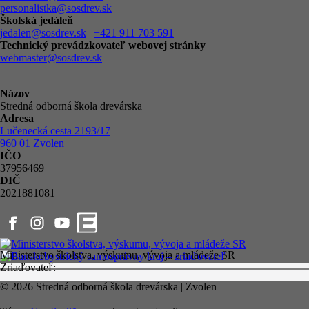
personalistka@sosdrev.sk
Školská jedáleň
jedalen@sosdrev.sk
|
+421 911 703 591‬
Technický prevádzkovateľ webovej stránky
webmaster@sosdrev.sk
Názov
Stredná odborná škola drevárska
Adresa
Lučenecká cesta 2193/17
960 01 Zvolen
IČO
37956469
DIČ
2021881081
Ministerstvo školstva, výskumu, vývoja a mládeže SR
Zriaďovateľ:
© 2026 Stredná odborná škola drevárska | Zvolen