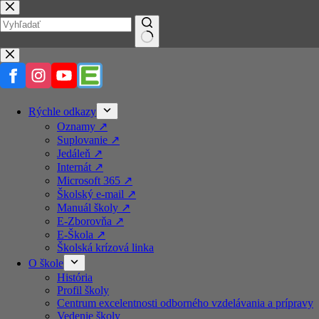
Prejsť
na
obsah
No
results
Rýchle odkazy
Oznamy ↗️
Suplovanie ↗️
Jedáleň ↗️
Internát ↗️
Microsoft 365 ↗️
Školský e-mail ↗️
Manuál školy ↗️
E-Zborovňa ↗️
E-Škola ↗️
Školská krízová linka
O škole
História
Profil školy
Centrum excelentnosti odborného vzdelávania a prípravy
Vedenie školy