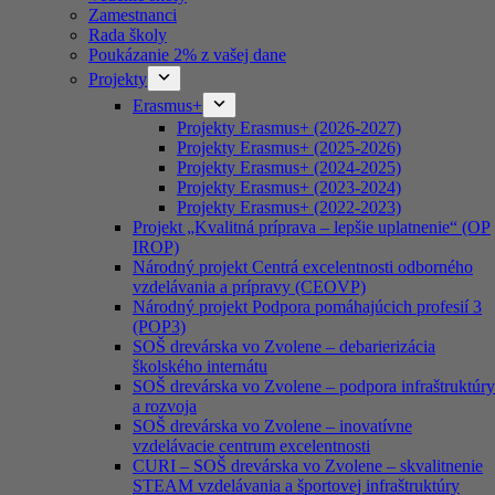
Zamestnanci
Rada školy
Poukázanie 2% z vašej dane
Projekty
Erasmus+
Projekty Erasmus+ (2026-2027)
Projekty Erasmus+ (2025-2026)
Projekty Erasmus+ (2024-2025)
Projekty Erasmus+ (2023-2024)
Projekty Erasmus+ (2022-2023)
Projekt „Kvalitná príprava – lepšie uplatnenie“ (OP
IROP)
Národný projekt Centrá excelentnosti odborného
vzdelávania a prípravy (CEOVP)
Národný projekt Podpora pomáhajúcich profesií 3
(POP3)
SOŠ drevárska vo Zvolene – debarierizácia
školského internátu
SOŠ drevárska vo Zvolene – podpora infraštruktúry
a rozvoja
SOŠ drevárska vo Zvolene – inovatívne
vzdelávacie centrum excelentnosti
CURI – SOŠ drevárska vo Zvolene – skvalitnenie
STEAM vzdelávania a športovej infraštruktúry