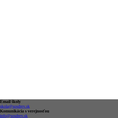
Email školy
skola@sosdrev.sk
Komunikácia s verejnosťou
info@sosdrev.sk