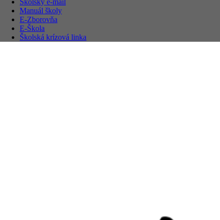
Školský e-mail
Manuál školy
E-Zborovňa
E-Škola
Školská krízová linka