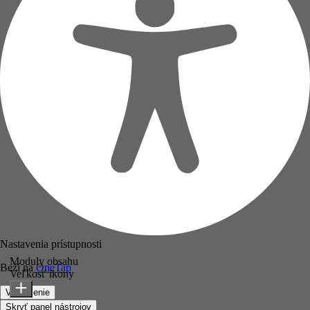
Nastavenia prístupnosti
Moduly obsahu
Beží na
OneTap
Veľkosť ikony
Vyhlásenie
Skryť panel nástrojov