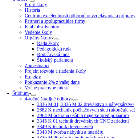
Profil školy
História
Centrum excelentnosti odborného vzdelávania a prípravy
Partneri a spolupracujúce firmy
Klub absolventov
Vedenie školy
Orgány školy
Rada školy
Pedagogická rada
Rodičovská rada
Školský parlament
Zamestnanci
Projekt rozvoja a riadenia školy
Projekty
Poukázanie 2% z vašej dane
Voľné pracovné miesta
Štúdium
4-ročné študijné odbory
3336 M 01, 3336 M 02 drevárstvo a nábytkárstvo
2682 K mechanik počítačových sietí (ukončuje sa)
3964 M ochrana osôb a majetku pred požiarom
3345 K 01 technik drevárskych CNC zariadení
3349 K technik drevostavieb
3348 M tvorba nábytku a interiéru
3336 M 06 výroba hudobných nástrojov