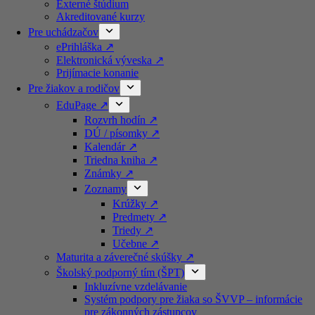
Externé štúdium
Akreditované kurzy​
Pre uchádzačov
ePrihláška ↗️
Elektronická výveska ↗️
Prijímacie konanie
Pre žiakov a rodičov
EduPage ↗️
Rozvrh hodín ↗️
DÚ / písomky ↗️
Kalendár ↗️
Triedna kniha ↗️
Známky ↗️
Zoznamy
Krúžky ↗️
Predmety ↗️
Triedy ↗️
Učebne ↗️
Maturita a záverečné skúšky ↗️
Školský podporný tím (ŠPT)
Inkluzívne vzdelávanie
Systém podpory pre žiaka so ŠVVP – informácie
pre zákonných zástupcov