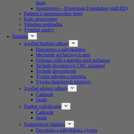
školy
Sponzorstvo – Kronospan Foundation (skill.ED)
Partneri a spolupracujúce firmy
Klub absolventov
Virtuálna prehliadka
Výročné správy
Štúdium
4-ročné študijné odbory
Drevárstvo a nábytkárstvo
Mechanik počítačových sietí
Ochrana osôb a majetku pred požiarom
Technik drevárskych CNC zariadení
Technik drevostavieb
Tvorba nábytku a interiéru
Výroba hudobných nástrojov
3-ročné učebné odbory
Čalúnnik
Stolár
Duálne vzdelávanie
Čalúnnik
Stolár
Nadstavbové štúdium
Drevárska a nábytkárska výroba