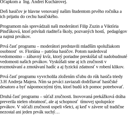
Oťapkom a Ing. Andrei Kuchárovej.
Deň hasičov je hlavne venovaný našim študentom prvého ročníka a
ich prijatiu do cechu hasičského.
Programom nás sprevádzali naši moderátori Filip Zuzin a Viktória
Pinďáková, ktorí privítali riaditeľa školy, pozvaných hostí, pedagógov
a najmä prvákov.
Prvá časť programu – moderátori predstavili mladším spolužiakom
osobnosť sv. Floriána – patróna hasičov. Potom nasledoval
vedomostno – zábavný kvíz, ktorý poriadne preskúšal už nadobudnuté
vedomosti našich prvákov. Vyskúšali sme aj ich zručnosti v
rozmotávaní a zmotávaní hadíc a aj fyzickú zdatnosť v robení klikov.
Prvá časť programu vyvrcholila zložením sľubu do rúk hasiča triedy
3.H Andreja Majera. Ním sa prváci zaviazali dodržiavať hasičské
desatoro a byť nápomocnými tým, ktorí budú ich pomoc potrebovať.
Druhá časť programu – súťaž zručnosti. Inovovaná prekážková dráha
preverila nielen obratnosť, ale aj schopnosť tímovej spolupráce
prvákov. V súťaži zručnosti uspeli všetci, aj keď v závere už tradične
nezostal ani jeden prvák suchý…