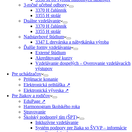
3-ročné učebné odbory
3370 H čalúnnik
3355 H stolár
Duálne vzdelávanie
3370 H čalúnnik
3355 H stolár
Nadstavbové štúdium
3347 L drevárska a nábytkárska výroba
Ďalšie formy vzdelávania
Externé štúdium
Akreditované kurzy​
Vzdelávanie dospelých – Overovanie vzdelávacích
výstupov
Pre uchádzačov
Prijímacie konanie
Elektronická prihláška ↗️
Elektronická výveska ↗️
Pre žiakov a rodičov
EduPage ↗️
Harmonogram školského roka
Stravovanie
Školský podporný tím (ŠPT)
Inkluzívne vzdelávanie
Systém podpory pre žiaka so ŠVVP – informácie