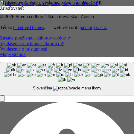
Ministerstvo školstva, výskumu, vývoja a mládeže SR
Zriaďovateľ:
© 2026 Stredná odborná škola drevárska | Zvolen
Téma:
CreativeThemes
. | web vytvoril:
pavcorp s. r. o.
Zásady používania súborov cookie ↗️
Vyhlásenie o ochrane súkromia ↗️
Vyhlásenie o prístupnosti
Mapa stránok
Slovenčina