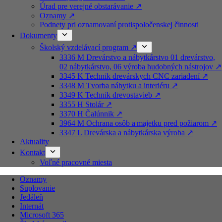
Úrad pre verejné obstarávanie ↗️
Oznamy ↗️
Podnety pri oznamovaní protispoločenskej činnosti
Dokumenty
Školský vzdelávací program ↗️
3336 M Drevárstvo a nábytkárstvo 01 drevárstvo,
02 nábytkárstvo, 06 výroba hudobných nástrojov ↗️
3345 K Technik drevárskych CNC zariadení ↗️
3348 M Tvorba nábytku a interiéru ↗️
3349 K Technik drevostavieb ↗️
3355 H Stolár ↗️
3370 H Čalúnnik ↗️
3964 M Ochrana osôb a majetku pred požiarom ↗️
3347 L Drevárska a nábytkárska výroba ↗️
Aktuality
Kontakt
Voľné pracovné miesta
Oznamy
Suplovanie
Jedáleň
Internát
Microsoft 365