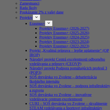
Zamestnanci
Rada školy
Poukázanie 2% z vašej dane
Projekty
Erasmus+
Projekty Erasmus+ (2026-2027)
Projekty Erasmus+ (2025-2026)
Projekty Erasmus+ (2024-2025)
Projekty Erasmus+ (2023-2024)
Projekty Erasmus+ (2022-2023)
Projekt „Kvalitná príprava – lepšie uplatnenie“ (OP
IROP)
Národný projekt Centrá excelentnosti odborného
vzdelávania a prípravy (CEOVP)
Národný projekt Podpora pomáhajúcich profesií 3
(POP3)
SOŠ drevárska vo Zvolene – debarierizácia
školského internátu
SOŠ drevárska vo Zvolene – podpora infraštruktúry
a rozvoja
SOŠ drevárska vo Zvolene – inovatívne
vzdelávacie centrum excelentnosti
CURI – SOŠ drevárska vo Zvolene – skvalitnenie
STEAM vzdelávania a športovej infraštruktúry