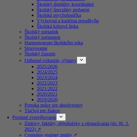
Školský digitálny koordinátor
Školský špeciálny pedagóg
Školská psychologička
Výchovná a kariérna poradkyňa
Školská krízová linka
Školský poriadok
Školský parlament
Harmonogram školského roka
Stravovanie
Školský časopis
Odborné exkurzie, výstavy
2025/2026
2024/2025
2023/2024
2022/2023
2021/2022
2020/2021
2019/2020
Ponuka práce pre absolventov
Tlačivá pre žiakov
Povinné zverejňovanie
Zmluvy, faktúry, objednávky a obstarávania (do 30. 3.
2022) ↗️
Centrálny register zmlúv ↗️