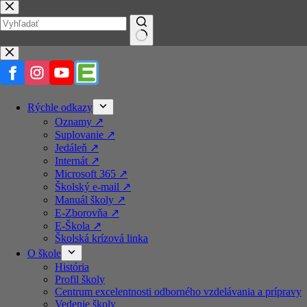
Prejsť
na
obsah
No
results
Rýchle odkazy
Oznamy ↗️
Suplovanie ↗️
Jedáleň ↗️
Internát ↗️
Microsoft 365 ↗️
Školský e-mail ↗️
Manuál školy ↗️
E-Zborovňa ↗️
E-Škola ↗️
Školská krízová linka
O škole
História
Profil školy
Centrum excelentnosti odborného vzdelávania a prípravy
Vedenie školy