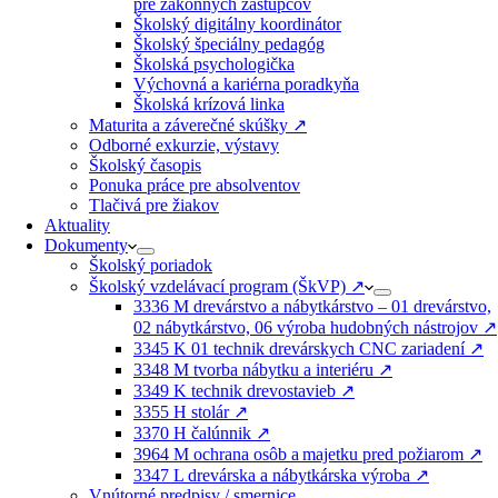
pre zákonných zástupcov
Školský digitálny koordinátor
Školský špeciálny pedagóg
Školská psychologička
Výchovná a kariérna poradkyňa
Školská krízová linka
Maturita a záverečné skúšky ↗️
Odborné exkurzie, výstavy
Školský časopis
Ponuka práce pre absolventov
Tlačivá pre žiakov
Aktuality
Dokumenty
Školský poriadok
Školský vzdelávací program (ŠkVP) ↗️
3336 M drevárstvo a nábytkárstvo – 01 drevárstvo,
02 nábytkárstvo, 06 výroba hudobných nástrojov ↗️
3345 K 01 technik drevárskych CNC zariadení ↗️
3348 M tvorba nábytku a interiéru ↗️
3349 K technik drevostavieb ↗️
3355 H stolár ↗️
3370 H čalúnnik ↗️
3964 M ochrana osôb a majetku pred požiarom ↗️
3347 L drevárska a nábytkárska výroba ↗️
Vnútorné predpisy / smernice