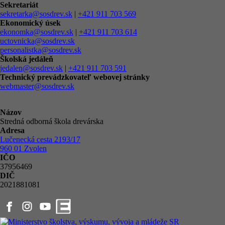
Sekretariát
sekretarka@sosdrev.sk
|
+421 911 703 569
Ekonomický úsek
ekonomka@sosdrev.sk
|
+421 911 703 614
uctovnicka@sosdrev.sk
personalistka@sosdrev.sk
Školská jedáleň
jedalen@sosdrev.sk
|
+421 911 703 591‬
Technický prevádzkovateľ webovej stránky
webmaster@sosdrev.sk
Názov
Stredná odborná škola drevárska
Adresa
Lučenecká cesta 2193/17
960 01 Zvolen
IČO
37956469
DIČ
2021881081