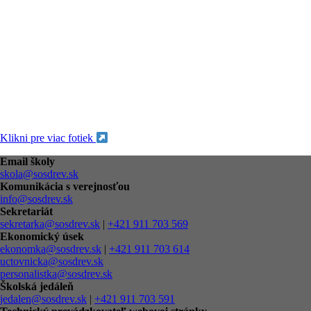
Klikni pre viac fotiek
Email školy
skola@sosdrev.sk
Komunikácia s verejnosťou
info@sosdrev.sk
Sekretariát
sekretarka@sosdrev.sk
|
+421 911 703 569
Ekonomický úsek
ekonomka@sosdrev.sk
|
+421 911 703 614
uctovnicka@sosdrev.sk
personalistka@sosdrev.sk
Školská jedáleň
jedalen@sosdrev.sk
|
+421 911 703 591‬