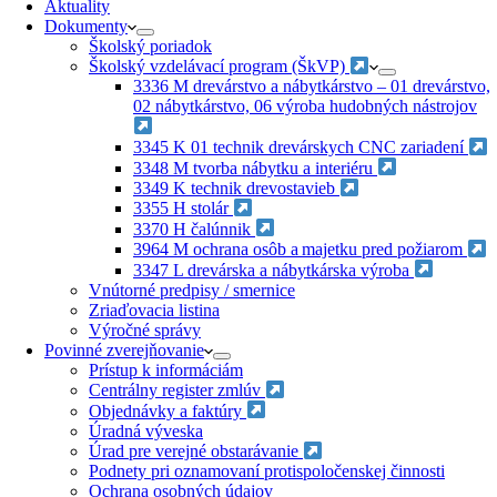
Aktuality
Dokumenty
Školský poriadok
Školský vzdelávací program (ŠkVP)
3336 M drevárstvo a nábytkárstvo – 01 drevárstvo,
02 nábytkárstvo, 06 výroba hudobných nástrojov
3345 K 01 technik drevárskych CNC zariadení
3348 M tvorba nábytku a interiéru
3349 K technik drevostavieb
3355 H stolár
3370 H čalúnnik
3964 M ochrana osôb a majetku pred požiarom
3347 L drevárska a nábytkárska výroba
Vnútorné predpisy / smernice
Zriaďovacia listina
Výročné správy
Povinné zverejňovanie
Prístup k informáciám
Centrálny register zmlúv
Objednávky a faktúry
Úradná výveska
Úrad pre verejné obstarávanie
Podnety pri oznamovaní protispoločenskej činnosti
Ochrana osobných údajov