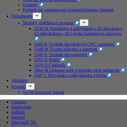
Oznamy
Podnety pri oznamovaní protispoločenskej činnosti
Dokumenty
Školský vzdelávací program
3336 M Drevárstvo a nábytkárstvo 01 drevárstvo,
02 nábytkárstvo, 06 výroba hudobných nástrojov
3345 K Technik drevárskych CNC zariadení
3348 M Tvorba nábytku a interiéru
3349 K Technik drevostavieb
3355 H Stolár
3370 H Čalúnnik
3964 M Ochrana osôb a majetku pred požiarom
3347 L Drevárska a nábytkárska výroba
Aktuality
Kontakt
Voľné pracovné miesta
Oznamy
Suplovanie
Jedáleň
Internát
Microsoft 365