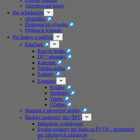
Externé štúdium
Akreditované kurzy​
Pre uchádzačov
ePrihláška
Elektronická výveska
Prijímacie konanie
Pre žiakov a rodičov
EduPage
Rozvrh hodín
DÚ / písomky
Kalendár
Triedna kniha
Známky
Zoznamy
Krúžky
Predmety
Triedy
Učebne
Maturita a záverečné skúšky
Školský podporný tím (ŠPT)
Inkluzívne vzdelávanie
Systém podpory pre žiaka so ŠVVP – informácie
pre zákonných zástupcov