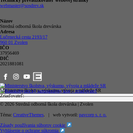
Technický prevádzkovateľ webovej stránky
webmaster@sosdrev.sk
Názov
Stredná odborná škola drevárska
Adresa
Lučenecká cesta 2193/17
960 01 Zvolen
IČO
37956469
DIČ
2021881081
Ministerstvo školstva, výskumu, vývoja a mládeže SR
Zriaďovateľ:
© 2026 Stredná odborná škola drevárska | Zvolen
Téma:
CreativeThemes
. | web vytvoril:
pavcorp s. r. o.
Zásady používania súborov cookie
Vyhlásenie o ochrane súkromia