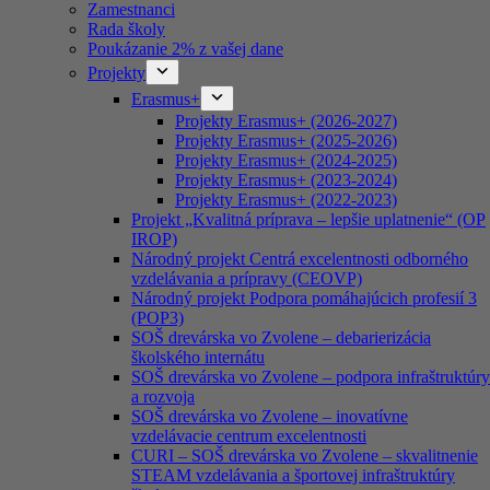
Zamestnanci
Rada školy
Poukázanie 2% z vašej dane
Projekty
Erasmus+
Projekty Erasmus+ (2026-2027)
Projekty Erasmus+ (2025-2026)
Projekty Erasmus+ (2024-2025)
Projekty Erasmus+ (2023-2024)
Projekty Erasmus+ (2022-2023)
Projekt „Kvalitná príprava – lepšie uplatnenie“ (OP
IROP)
Národný projekt Centrá excelentnosti odborného
vzdelávania a prípravy (CEOVP)
Národný projekt Podpora pomáhajúcich profesií 3
(POP3)
SOŠ drevárska vo Zvolene – debarierizácia
školského internátu
SOŠ drevárska vo Zvolene – podpora infraštruktúry
a rozvoja
SOŠ drevárska vo Zvolene – inovatívne
vzdelávacie centrum excelentnosti
CURI – SOŠ drevárska vo Zvolene – skvalitnenie
STEAM vzdelávania a športovej infraštruktúry