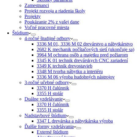
Zamestnanci
Projekt rozvoja a riadenia školy
Projekty
Poukázanie 2% z vašej dane
Voľné pracovné miesta
Štúdium
4-ročné študijné odbory
3336 M 01, 3336 M 02 drevárstvo a nábytkárstvo
2682 K mechanik počítačových sietí (ukončuje sa)
3964 M ochrana osôb a majetku pred požiarom
3345 K 01 technik drevárskych CNC zariadení
3349 K technik drevostavieb
3348 M tvorba nábytku a interiéru
3336 M 06 výroba hudobných nástrojov
3-ročné učebné odbory
3370 H čalúnnik
3355 H stolár
Duálne vzdelávanie
3370 H čalúnnik
3355 H stolár
Nadstavbové štúdium
3347 L drevárska a nábytkárska výroba
Ďalšie formy vzdelávania
Externé štúdium