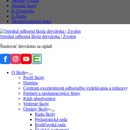
Školský e-mail
Manuál školy
E-Zborovňa
E-Škola
Školská krízová linka
Stredná odborná škola drevárska | Zvolen
Študovať drevárinu sa oplatí
O škole
Profil školy
História
Centrum excelentnosti odborného vzdelávania a prípravy
Partneri a spolupracujúce firmy
Klub absolventov
Vedenie školy
Orgány školy
Rada školy
Pedagogická rada
Rodičovská rada
Školský parlament