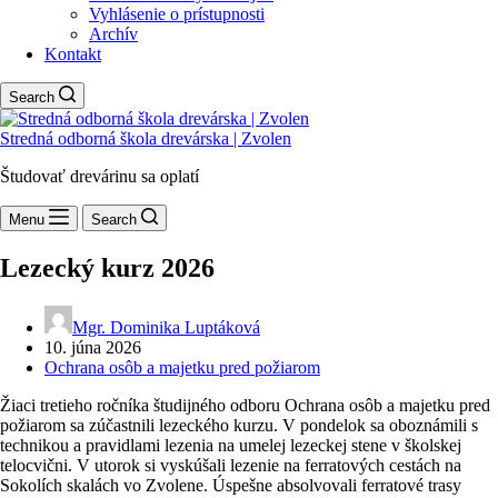
Vyhlásenie o prístupnosti
Archív
Kontakt
Search
Stredná odborná škola drevárska | Zvolen
Študovať drevárinu sa oplatí
Menu
Search
Lezecký kurz 2026
Mgr. Dominika Luptáková
10. júna 2026
Ochrana osôb a majetku pred požiarom
Žiaci tretieho ročníka študijného odboru Ochrana osôb a majetku pred
požiarom sa zúčastnili lezeckého kurzu. V pondelok sa oboznámili s
technikou a pravidlami lezenia na umelej lezeckej stene v školskej
telocvični. V utorok si vyskúšali lezenie na ferratových cestách na
Sokolích skalách vo Zvolene. Úspešne absolvovali ferratové trasy