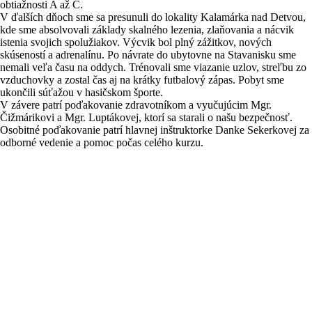
obtiažnosti A až C.
V ďalších dňoch sme sa presunuli do lokality Kalamárka nad Detvou,
kde sme absolvovali základy skalného lezenia, zlaňovania a nácvik
istenia svojich spolužiakov. Výcvik bol plný zážitkov, nových
skúseností a adrenalínu. Po návrate do ubytovne na Stavanisku sme
nemali veľa času na oddych. Trénovali sme viazanie uzlov, streľbu zo
vzduchovky a zostal čas aj na krátky futbalový zápas. Pobyt sme
ukončili súťažou v hasičskom športe.
V závere patrí poďakovanie zdravotníkom a vyučujúcim Mgr.
Čižmárikovi a Mgr. Luptákovej, ktorí sa starali o našu bezpečnosť.
Osobitné poďakovanie patrí hlavnej inštruktorke Danke Sekerkovej za
odborné vedenie a pomoc počas celého kurzu.