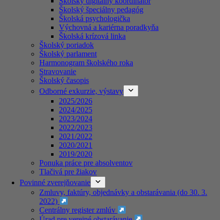
Školský digitálny koordinátor
Školský špeciálny pedagóg
Školská psychologička
Výchovná a kariérna poradkyňa
Školská krízová linka
Školský poriadok
Školský parlament
Harmonogram školského roka
Stravovanie
Školský časopis
Odborné exkurzie, výstavy
2025/2026
2024/2025
2023/2024
2022/2023
2021/2022
2020/2021
2019/2020
Ponuka práce pre absolventov
Tlačivá pre žiakov
Povinné zverejňovanie
Zmluvy, faktúry, objednávky a obstarávania (do 30. 3.
2022)
Centrálny register zmlúv
Úrad pre verejné obstarávanie