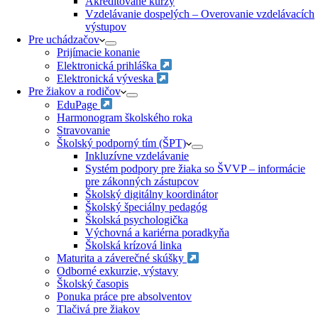
Akreditované kurzy​
Vzdelávanie dospelých – Overovanie vzdelávacích
výstupov
Pre uchádzačov
Prijímacie konanie
Elektronická prihláška
Elektronická výveska
Pre žiakov a rodičov
EduPage
Harmonogram školského roka
Stravovanie
Školský podporný tím (ŠPT)
Inkluzívne vzdelávanie
Systém podpory pre žiaka so ŠVVP – informácie
pre zákonných zástupcov
Školský digitálny koordinátor
Školský špeciálny pedagóg
Školská psychologička
Výchovná a kariérna poradkyňa
Školská krízová linka
Maturita a záverečné skúšky
Odborné exkurzie, výstavy
Školský časopis
Ponuka práce pre absolventov
Tlačivá pre žiakov