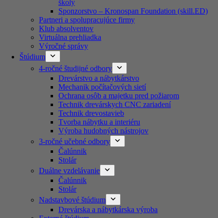
školy
Sponzorstvo – Kronospan Foundation (skill.ED)
Partneri a spolupracujúce firmy
Klub absolventov
Virtuálna prehliadka
Výročné správy
Štúdium
4-ročné študijné odbory
Drevárstvo a nábytkárstvo
Mechanik počítačových sietí
Ochrana osôb a majetku pred požiarom
Technik drevárskych CNC zariadení
Technik drevostavieb
Tvorba nábytku a interiéru
Výroba hudobných nástrojov
3-ročné učebné odbory
Čalúnnik
Stolár
Duálne vzdelávanie
Čalúnnik
Stolár
Nadstavbové štúdium
Drevárska a nábytkárska výroba