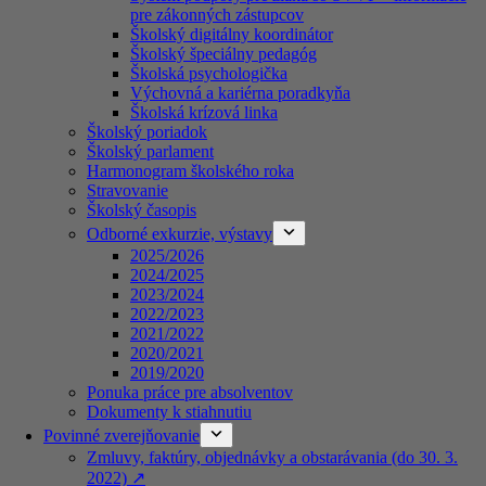
pre zákonných zástupcov
Školský digitálny koordinátor
Školský špeciálny pedagóg
Školská psychologička
Výchovná a kariérna poradkyňa
Školská krízová linka
Školský poriadok
Školský parlament
Harmonogram školského roka
Stravovanie
Školský časopis
Odborné exkurzie, výstavy
2025/2026
2024/2025
2023/2024
2022/2023
2021/2022
2020/2021
2019/2020
Ponuka práce pre absolventov
Dokumenty k stiahnutiu
Povinné zverejňovanie
Zmluvy, faktúry, objednávky a obstarávania (do 30. 3.
2022) ↗️