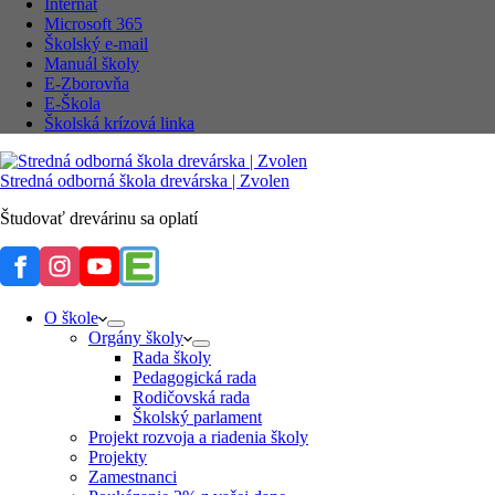
Internát
Microsoft 365
Školský e-mail
Manuál školy
E-Zborovňa
E-Škola
Školská krízová linka
Stredná odborná škola drevárska | Zvolen
Študovať drevárinu sa oplatí
O škole
Orgány školy
Rada školy
Pedagogická rada
Rodičovská rada
Školský parlament
Projekt rozvoja a riadenia školy
Projekty
Zamestnanci