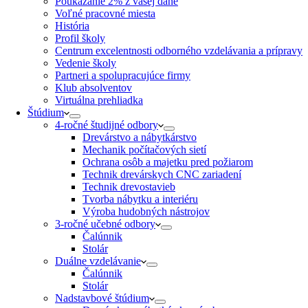
Poukázanie 2% z vašej dane
Voľné pracovné miesta
História
Profil školy
Centrum excelentnosti odborného vzdelávania a prípravy
Vedenie školy
Partneri a spolupracujúce firmy
Klub absolventov
Virtuálna prehliadka
Štúdium
4-ročné študijné odbory
Drevárstvo a nábytkárstvo
Mechanik počítačových sietí
Ochrana osôb a majetku pred požiarom
Technik drevárskych CNC zariadení
Technik drevostavieb
Tvorba nábytku a interiéru
Výroba hudobných nástrojov
3-ročné učebné odbory
Čalúnnik
Stolár
Duálne vzdelávanie
Čalúnnik
Stolár
Nadstavbové štúdium