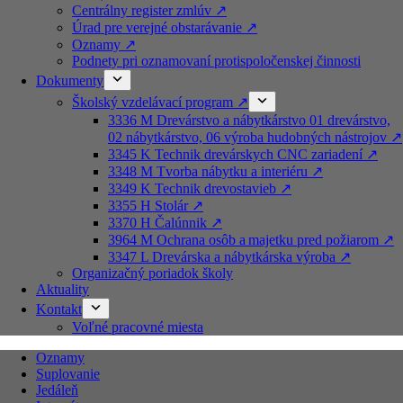
Centrálny register zmlúv ↗️
Úrad pre verejné obstarávanie ↗️
Oznamy ↗️
Podnety pri oznamovaní protispoločenskej činnosti
Dokumenty
Školský vzdelávací program ↗️
3336 M Drevárstvo a nábytkárstvo 01 drevárstvo,
02 nábytkárstvo, 06 výroba hudobných nástrojov ↗️
3345 K Technik drevárskych CNC zariadení ↗️
3348 M Tvorba nábytku a interiéru ↗️
3349 K Technik drevostavieb ↗️
3355 H Stolár ↗️
3370 H Čalúnnik ↗️
3964 M Ochrana osôb a majetku pred požiarom ↗️
3347 L Drevárska a nábytkárska výroba ↗️
Organizačný poriadok školy
Aktuality
Kontakt
Voľné pracovné miesta
Oznamy
Suplovanie
Jedáleň