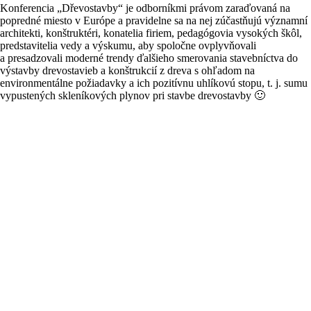
Konferencia „Dřevostavby“ je odborníkmi právom zaraďovaná na
popredné miesto v Európe a pravidelne sa na nej zúčastňujú významní
architekti, konštruktéri, konatelia firiem, pedagógovia vysokých škôl,
predstavitelia vedy a výskumu, aby spoločne ovplyvňovali
a presadzovali moderné trendy ďalšieho smerovania stavebníctva do
výstavby drevostavieb a konštrukcií z dreva s ohľadom na
environmentálne požiadavky a ich pozitívnu uhlíkovú stopu, t. j. sumu
vypustených skleníkových plynov pri stavbe drevostavby 🙂