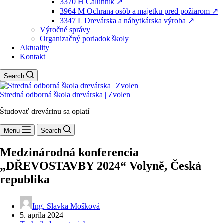
3370 H Čalúnnik ↗️
3964 M Ochrana osôb a majetku pred požiarom ↗️
3347 L Drevárska a nábytkárska výroba ↗️
Výročné správy
Organizačný poriadok školy
Aktuality
Kontakt
Search
Stredná odborná škola drevárska | Zvolen
Študovať drevárinu sa oplatí
Menu
Search
Medzinárodná konferencia
„DŘEVOSTAVBY 2024“ Volyně, Česká
republika
Ing. Slavka Mošková
5. apríla 2024