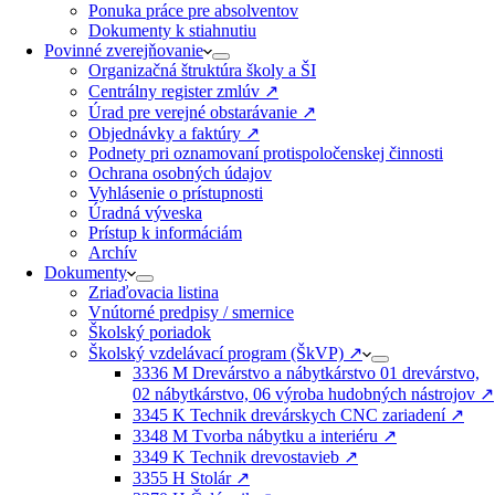
Ponuka práce pre absolventov
Dokumenty k stiahnutiu
Povinné zverejňovanie
Organizačná štruktúra školy a ŠI
Centrálny register zmlúv ↗️
Úrad pre verejné obstarávanie ↗️
Objednávky a faktúry ↗️
Podnety pri oznamovaní protispoločenskej činnosti
Ochrana osobných údajov
Vyhlásenie o prístupnosti
Úradná výveska
Prístup k informáciám
Archív
Dokumenty
Zriaďovacia listina
Vnútorné predpisy / smernice
Školský poriadok
Školský vzdelávací program (ŠkVP) ↗️
3336 M Drevárstvo a nábytkárstvo 01 drevárstvo,
02 nábytkárstvo, 06 výroba hudobných nástrojov ↗️
3345 K Technik drevárskych CNC zariadení ↗️
3348 M Tvorba nábytku a interiéru ↗️
3349 K Technik drevostavieb ↗️
3355 H Stolár ↗️