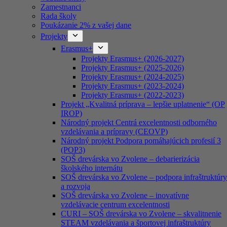
Zamestnanci
Rada školy
Poukázanie 2% z vašej dane
Projekty
Erasmus+
Projekty Erasmus+ (2026-2027)
Projekty Erasmus+ (2025-2026)
Projekty Erasmus+ (2024-2025)
Projekty Erasmus+ (2023-2024)
Projekty Erasmus+ (2022-2023)
Projekt „Kvalitná príprava – lepšie uplatnenie“ (OP
IROP)
Národný projekt Centrá excelentnosti odborného
vzdelávania a prípravy (CEOVP)
Národný projekt Podpora pomáhajúcich profesií 3
(POP3)
SOŠ drevárska vo Zvolene – debarierizácia
školského internátu
SOŠ drevárska vo Zvolene – podpora infraštruktúry
a rozvoja
SOŠ drevárska vo Zvolene – inovatívne
vzdelávacie centrum excelentnosti
CURI – SOŠ drevárska vo Zvolene – skvalitnenie
STEAM vzdelávania a športovej infraštruktúry