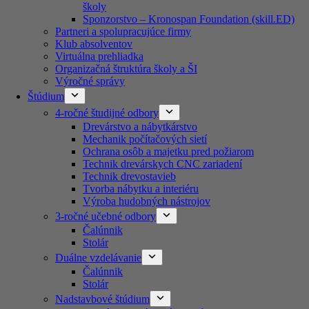
školy
Sponzorstvo – Kronospan Foundation (skill.ED)
Partneri a spolupracujúce firmy
Klub absolventov
Virtuálna prehliadka
Organizačná štruktúra školy a ŠI
Výročné správy
Štúdium
4-ročné študijné odbory
Drevárstvo a nábytkárstvo
Mechanik počítačových sietí
Ochrana osôb a majetku pred požiarom
Technik drevárskych CNC zariadení
Technik drevostavieb
Tvorba nábytku a interiéru
Výroba hudobných nástrojov
3-ročné učebné odbory
Čalúnnik
Stolár
Duálne vzdelávanie
Čalúnnik
Stolár
Nadstavbové štúdium