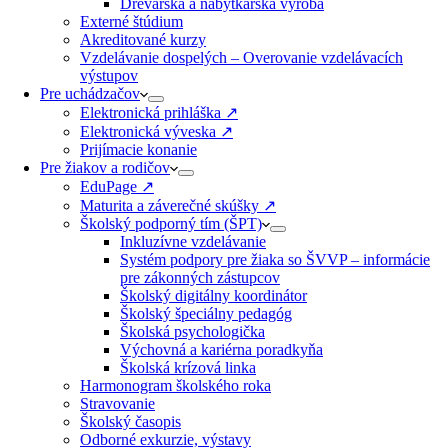
Drevárska a nábytkárska výroba
Externé štúdium
Akreditované kurzy​
Vzdelávanie dospelých – Overovanie vzdelávacích
výstupov
Pre uchádzačov
Elektronická prihláška ↗️
Elektronická výveska ↗️
Prijímacie konanie
Pre žiakov a rodičov
EduPage ↗️
Maturita a záverečné skúšky ↗️
Školský podporný tím (ŠPT)
Inkluzívne vzdelávanie
Systém podpory pre žiaka so ŠVVP – informácie
pre zákonných zástupcov
Školský digitálny koordinátor
Školský špeciálny pedagóg
Školská psychologička
Výchovná a kariérna poradkyňa
Školská krízová linka
Harmonogram školského roka
Stravovanie
Školský časopis
Odborné exkurzie, výstavy