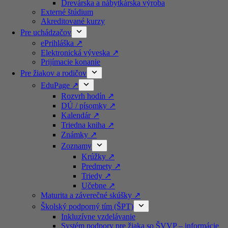
Drevárska a nábytkárska výroba
Externé štúdium
Akreditované kurzy​
Pre uchádzačov
ePrihláška ↗️
Elektronická výveska ↗️
Prijímacie konanie
Pre žiakov a rodičov
EduPage ↗️
Rozvrh hodín ↗️
DÚ / písomky ↗️
Kalendár ↗️
Triedna kniha ↗️
Známky ↗️
Zoznamy
Krúžky ↗️
Predmety ↗️
Triedy ↗️
Učebne ↗️
Maturita a záverečné skúšky ↗️
Školský podporný tím (ŠPT)
Inkluzívne vzdelávanie
Systém podpory pre žiaka so ŠVVP – informácie