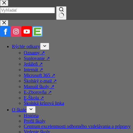
Prejsť
na
obsah
No
results
Rýchle odkazy
Oznamy ↗️
Suplovanie ↗️
Jedáleň ↗️
Internát ↗️
Microsoft 365 ↗️
Školský e-mail ↗️
Manuál školy ↗️
E-Zborovňa ↗️
E-Škola ↗️
Školská krízová linka
O škole
História
Profil školy
Centrum excelentnosti odborného vzdelávania a prípravy
Vedenie školy