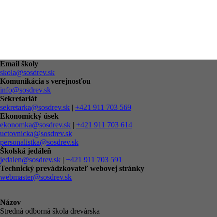
Email školy
skola@sosdrev.sk
Komunikácia s verejnosťou
info@sosdrev.sk
Sekretariát
sekretarka@sosdrev.sk
|
+421 911 703 569
Ekonomický úsek
ekonomka@sosdrev.sk
|
+421 911 703 614
uctovnicka@sosdrev.sk
personalistka@sosdrev.sk
Školská jedáleň
jedalen@sosdrev.sk
|
+421 911 703 591‬
Technický prevádzkovateľ webovej stránky
webmaster@sosdrev.sk
Názov
Stredná odborná škola drevárska