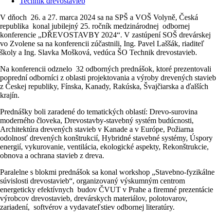
Technik drevostavieb
V dňoch 26. a 27. marca 2024 sa na SPŠ a VOŠ Volyně, Česká
republika konal jubilejný 25. ročník medzinárodnej odbornej
konferencie „DŘEVOSTAVBY 2024“. V zastúpení SOŠ drevárskej
vo Zvolene sa na konferencii zúčastnili, Ing. Pavel Laššák, riaditeľ
školy a Ing. Slavka Mošková, vedúca ŠO Technik drevostavieb.
Na konferencii odznelo 32 odborných prednášok, ktoré prezentovali
poprední odborníci z oblasti projektovania a výroby drevených stavieb
z Českej republiky, Fínska, Kanady, Rakúska, Švajčiarska a ďalších
krajín.
Prednášky boli zaradené do tematických oblastí: Drevo-surovina
moderného človeka, Drevostavby-stavebný systém budúcnosti,
Architektúra drevených stavieb v Kanade a v Európe, Požiarna
odolnosť drevených konštrukcií, Hybridné stavebné systémy, Úspory
energií, vykurovanie, ventilácia, ekologické aspekty, Rekonštrukcie,
obnova a ochrana stavieb z dreva.
Paralelne s blokmi prednášok sa konal workshop „Stavebno-fyzikálne
súvislosti drevostavieb“, organizovaný výskumným centrom
energeticky efektívnych budov ČVUT v Prahe a firemné prezentácie
výrobcov drevostavieb, drevárskych materiálov, polotovarov,
zariadení, softvérov a vydavateľstiev odbornej literatúry.