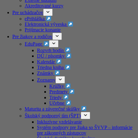
Externé štúdium
Akreditované kurzy​
Pre uchádzačov
ePrihláška
Elektronická výveska
Prijímacie konanie
Pre žiakov a rodičov
EduPage
Rozvrh hodín
DÚ / písomky
Kalendár
Triedna kniha
Známky
Zoznamy
Krúžky
Predmety
Triedy
Učebne
Maturita a záverečné skúšky
Školský podporný tím (ŠPT)
Inkluzívne vzdelávanie
Systém podpory pre žiaka so ŠVVP – informácie
pre zákonných zástupcov