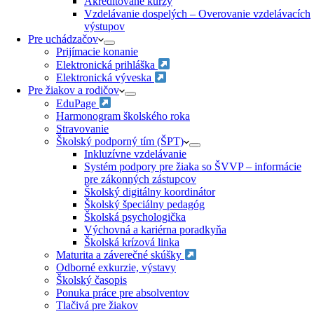
Akreditované kurzy​
Vzdelávanie dospelých – Overovanie vzdelávacích
výstupov
Pre uchádzačov
Prijímacie konanie
Elektronická prihláška
Elektronická výveska
Pre žiakov a rodičov
EduPage
Harmonogram školského roka
Stravovanie
Školský podporný tím (ŠPT)
Inkluzívne vzdelávanie
Systém podpory pre žiaka so ŠVVP – informácie
pre zákonných zástupcov
Školský digitálny koordinátor
Školský špeciálny pedagóg
Školská psychologička
Výchovná a kariérna poradkyňa
Školská krízová linka
Maturita a záverečné skúšky
Odborné exkurzie, výstavy
Školský časopis
Ponuka práce pre absolventov
Tlačivá pre žiakov