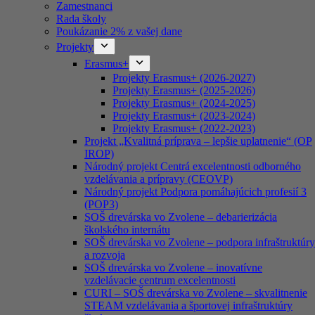
Zamestnanci
Rada školy
Poukázanie 2% z vašej dane
Projekty
Erasmus+
Projekty Erasmus+ (2026-2027)
Projekty Erasmus+ (2025-2026)
Projekty Erasmus+ (2024-2025)
Projekty Erasmus+ (2023-2024)
Projekty Erasmus+ (2022-2023)
Projekt „Kvalitná príprava – lepšie uplatnenie“ (OP
IROP)
Národný projekt Centrá excelentnosti odborného
vzdelávania a prípravy (CEOVP)
Národný projekt Podpora pomáhajúcich profesií 3
(POP3)
SOŠ drevárska vo Zvolene – debarierizácia
školského internátu
SOŠ drevárska vo Zvolene – podpora infraštruktúry
a rozvoja
SOŠ drevárska vo Zvolene – inovatívne
vzdelávacie centrum excelentnosti
CURI – SOŠ drevárska vo Zvolene – skvalitnenie
STEAM vzdelávania a športovej infraštruktúry