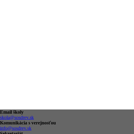
Email školy
skola@sosdrev.sk
Komunikácia s verejnosťou
info@sosdrev.sk
Sekretariát