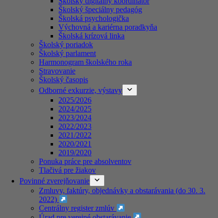
Školský digitálny koordinátor
Školský špeciálny pedagóg
Školská psychologička
Výchovná a kariérna poradkyňa
Školská krízová linka
Školský poriadok
Školský parlament
Harmonogram školského roka
Stravovanie
Školský časopis
Odborné exkurzie, výstavy
2025/2026
2024/2025
2023/2024
2022/2023
2021/2022
2020/2021
2019/2020
Ponuka práce pre absolventov
Tlačivá pre žiakov
Povinné zverejňovanie
Zmluvy, faktúry, objednávky a obstarávania (do 30. 3.
2022)
Centrálny register zmlúv
Úrad pre verejné obstarávanie