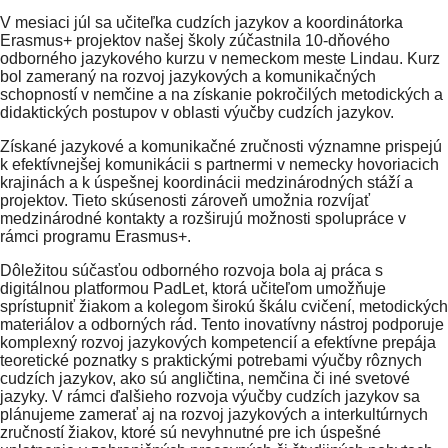
V mesiaci júl sa učiteľka cudzích jazykov a koordinátorka
Erasmus+ projektov našej školy zúčastnila 10-dňového
odborného jazykového kurzu v nemeckom meste Lindau. Kurz
bol zameraný na rozvoj jazykových a komunikačných
schopností v nemčine a na získanie pokročilých metodických a
didaktických postupov v oblasti výučby cudzích jazykov.
Získané jazykové a komunikačné zručnosti významne prispejú
k efektívnejšej komunikácii s partnermi v nemecky hovoriacich
krajinách a k úspešnej koordinácii medzinárodných stáží a
projektov. Tieto skúsenosti zároveň umožnia rozvíjať
medzinárodné kontakty a rozširujú možnosti spolupráce v
rámci programu Erasmus+.
Dôležitou súčasťou odborného rozvoja bola aj práca s
digitálnou platformou PadLet, ktorá učiteľom umožňuje
sprístupniť žiakom a kolegom širokú škálu cvičení, metodických
materiálov a odborných rád. Tento inovatívny nástroj podporuje
komplexný rozvoj jazykových kompetencií a efektívne prepája
teoretické poznatky s praktickými potrebami výučby rôznych
cudzích jazykov, ako sú angličtina, nemčina či iné svetové
jazyky. V rámci ďalšieho rozvoja výučby cudzích jazykov sa
plánujeme zamerať aj na rozvoj jazykových a interkultúrnych
zručností žiakov, ktoré sú nevyhnutné pre ich úspešné