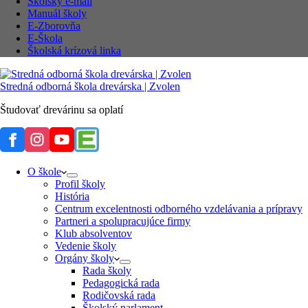
Školský e-mail
Manuál školy
E-Zborovňa
E-Škola
Školská krízová linka
Stredná odborná škola drevárska | Zvolen
Študovať drevárinu sa oplatí
O škole
Profil školy
História
Centrum excelentnosti odborného vzdelávania a prípravy
Partneri a spolupracujúce firmy
Klub absolventov
Vedenie školy
Orgány školy
Rada školy
Pedagogická rada
Rodičovská rada
Školský parlament