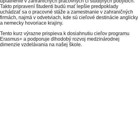
uplatnenie v zahraničných pracovných či študijných pobytoch.
Takto pripravení študenti budú mať lepšie predpoklady
uchádzať sa o pracovné stáže a zamestnanie v zahraničných
firmách, najmä v odvetviach, kde sú cieľové destinácie anglicky
a nemecky hovoriace krajiny.
Tento kurz výrazne prispieva k dosiahnutiu cieľov programu
Erasmus+ a podporuje dlhodobý rozvoj medzinárodnej
dimenzie vzdelávania na našej škole.