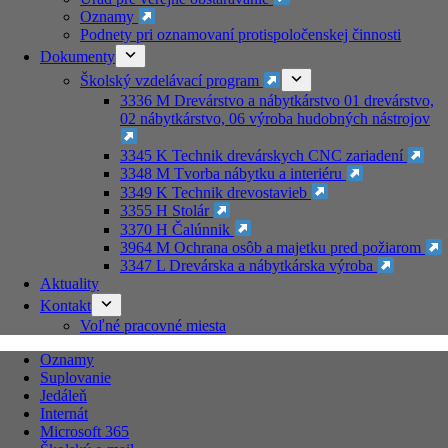
Oznamy
Podnety pri oznamovaní protispoločenskej činnosti
Dokumenty
Školský vzdelávací program
3336 M Drevárstvo a nábytkárstvo 01 drevárstvo,
02 nábytkárstvo, 06 výroba hudobných nástrojov
3345 K Technik drevárskych CNC zariadení
3348 M Tvorba nábytku a interiéru
3349 K Technik drevostavieb
3355 H Stolár
3370 H Čalúnnik
3964 M Ochrana osôb a majetku pred požiarom
3347 L Drevárska a nábytkárska výroba
Aktuality
Kontakt
Voľné pracovné miesta
Oznamy
Suplovanie
Jedáleň
Internát
Microsoft 365