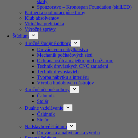
školy
Sponzorstvo – Kronospan Foundation (skill.ED)
Partneri a spolupracujúce firmy
Klub absolventov
Virtuálna prehliadka
Výročné správy
Štúdium
4-ročné študijné odbory
Drevárstvo a nábytkárstvo
Mechanik počítačových sietí
Ochrana osôb a majetku pred požiarom
Technik drevárskych CNC zariadení
Technik drevostavieb
Tvorba nábytku a interiéru
Výroba hudobných nástrojov
3-ročné učebné odbory
Čalúnnik
Stolár
Duálne vzdelávanie
Čalúnnik
Stolár
Nadstavbové štúdium
Drevárska a nábytkárska výroba