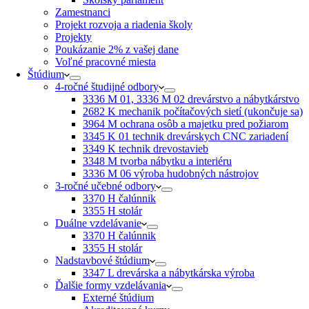
Zamestnanci
Projekt rozvoja a riadenia školy
Projekty
Poukázanie 2% z vašej dane
Voľné pracovné miesta
Štúdium
4-ročné študijné odbory
3336 M 01, 3336 M 02 drevárstvo a nábytkárstvo
2682 K mechanik počítačových sietí (ukončuje sa)
3964 M ochrana osôb a majetku pred požiarom
3345 K 01 technik drevárskych CNC zariadení
3349 K technik drevostavieb
3348 M tvorba nábytku a interiéru
3336 M 06 výroba hudobných nástrojov
3-ročné učebné odbory
3370 H čalúnnik
3355 H stolár
Duálne vzdelávanie
3370 H čalúnnik
3355 H stolár
Nadstavbové štúdium
3347 L drevárska a nábytkárska výroba
Ďalšie formy vzdelávania
Externé štúdium