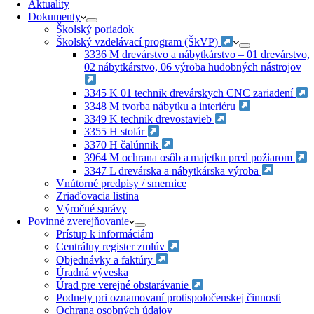
Aktuality
Dokumenty
Školský poriadok
Školský vzdelávací program (ŠkVP)
3336 M drevárstvo a nábytkárstvo – 01 drevárstvo,
02 nábytkárstvo, 06 výroba hudobných nástrojov
3345 K 01 technik drevárskych CNC zariadení
3348 M tvorba nábytku a interiéru
3349 K technik drevostavieb
3355 H stolár
3370 H čalúnnik
3964 M ochrana osôb a majetku pred požiarom
3347 L drevárska a nábytkárska výroba
Vnútorné predpisy / smernice
Zriaďovacia listina
Výročné správy
Povinné zverejňovanie
Prístup k informáciám
Centrálny register zmlúv
Objednávky a faktúry
Úradná výveska
Úrad pre verejné obstarávanie
Podnety pri oznamovaní protispoločenskej činnosti
Ochrana osobných údajov