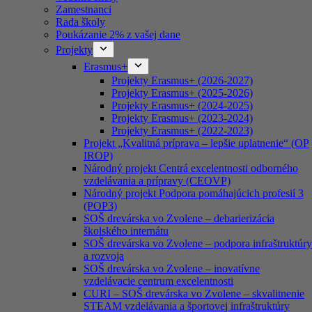
Zamestnanci
Rada školy
Poukázanie 2% z vašej dane
Projekty
Erasmus+
Projekty Erasmus+ (2026-2027)
Projekty Erasmus+ (2025-2026)
Projekty Erasmus+ (2024-2025)
Projekty Erasmus+ (2023-2024)
Projekty Erasmus+ (2022-2023)
Projekt „Kvalitná príprava – lepšie uplatnenie“ (OP
IROP)
Národný projekt Centrá excelentnosti odborného
vzdelávania a prípravy (CEOVP)
Národný projekt Podpora pomáhajúcich profesií 3
(POP3)
SOŠ drevárska vo Zvolene – debarierizácia
školského internátu
SOŠ drevárska vo Zvolene – podpora infraštruktúry
a rozvoja
SOŠ drevárska vo Zvolene – inovatívne
vzdelávacie centrum excelentnosti
CURI – SOŠ drevárska vo Zvolene – skvalitnenie
STEAM vzdelávania a športovej infraštruktúry