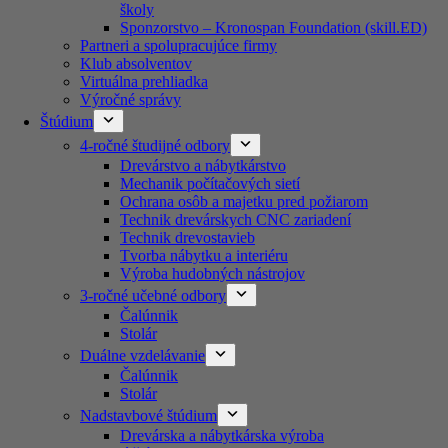
školy
Sponzorstvo – Kronospan Foundation (skill.ED)
Partneri a spolupracujúce firmy
Klub absolventov
Virtuálna prehliadka
Výročné správy
Štúdium
4-ročné študijné odbory
Drevárstvo a nábytkárstvo
Mechanik počítačových sietí
Ochrana osôb a majetku pred požiarom
Technik drevárskych CNC zariadení
Technik drevostavieb
Tvorba nábytku a interiéru
Výroba hudobných nástrojov
3-ročné učebné odbory
Čalúnnik
Stolár
Duálne vzdelávanie
Čalúnnik
Stolár
Nadstavbové štúdium
Drevárska a nábytkárska výroba