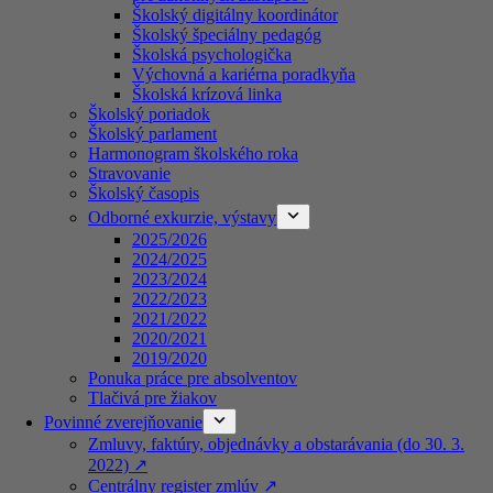
Školský digitálny koordinátor
Školský špeciálny pedagóg
Školská psychologička
Výchovná a kariérna poradkyňa
Školská krízová linka
Školský poriadok
Školský parlament
Harmonogram školského roka
Stravovanie
Školský časopis
Odborné exkurzie, výstavy
2025/2026
2024/2025
2023/2024
2022/2023
2021/2022
2020/2021
2019/2020
Ponuka práce pre absolventov
Tlačivá pre žiakov
Povinné zverejňovanie
Zmluvy, faktúry, objednávky a obstarávania (do 30. 3.
2022) ↗️
Centrálny register zmlúv ↗️