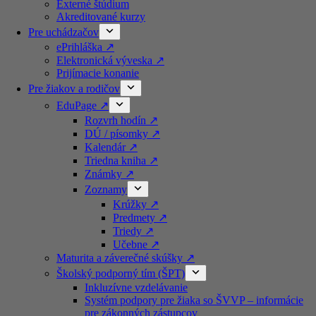
Externé štúdium
Akreditované kurzy​
Pre uchádzačov
ePrihláška ↗️
Elektronická výveska ↗️
Prijímacie konanie
Pre žiakov a rodičov
EduPage ↗️
Rozvrh hodín ↗️
DÚ / písomky ↗️
Kalendár ↗️
Triedna kniha ↗️
Známky ↗️
Zoznamy
Krúžky ↗️
Predmety ↗️
Triedy ↗️
Učebne ↗️
Maturita a záverečné skúšky ↗️
Školský podporný tím (ŠPT)
Inkluzívne vzdelávanie
Systém podpory pre žiaka so ŠVVP – informácie
pre zákonných zástupcov