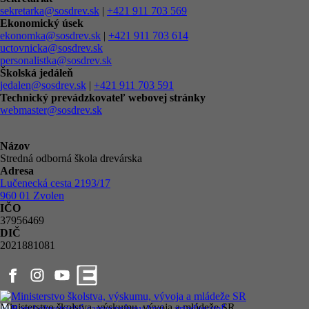
sekretarka@sosdrev.sk
|
+421 911 703 569
Ekonomický úsek
ekonomka@sosdrev.sk
|
+421 911 703 614
uctovnicka@sosdrev.sk
personalistka@sosdrev.sk
Školská jedáleň
jedalen@sosdrev.sk
|
+421 911 703 591‬
Technický prevádzkovateľ webovej stránky
webmaster@sosdrev.sk
Názov
Stredná odborná škola drevárska
Adresa
Lučenecká cesta 2193/17
960 01 Zvolen
IČO
37956469
DIČ
2021881081
Ministerstvo školstva, výskumu, vývoja a mládeže SR