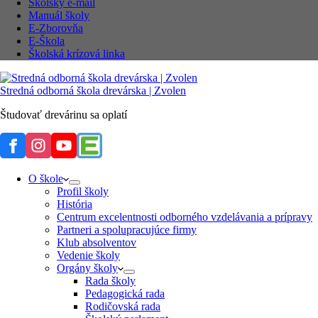
Školský e-mail
Manuál školy
E-Zborovňa
E-Škola
Školská krízová linka
Stredná odborná škola drevárska | Zvolen
Študovať drevárinu sa oplatí
O škole
Profil školy
História
Centrum excelentnosti odborného vzdelávania a prípravy
Partneri a spolupracujúce firmy
Klub absolventov
Vedenie školy
Orgány školy
Rada školy
Pedagogická rada
Rodičovská rada