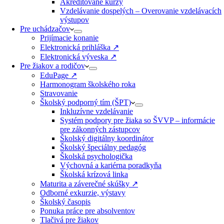
Akreditované kurzy​
Vzdelávanie dospelých – Overovanie vzdelávacích
výstupov
Pre uchádzačov
Prijímacie konanie
Elektronická prihláška ↗️
Elektronická výveska ↗️
Pre žiakov a rodičov
EduPage ↗️
Harmonogram školského roka
Stravovanie
Školský podporný tím (ŠPT)
Inkluzívne vzdelávanie
Systém podpory pre žiaka so ŠVVP – informácie
pre zákonných zástupcov
Školský digitálny koordinátor
Školský špeciálny pedagóg
Školská psychologička
Výchovná a kariérna poradkyňa
Školská krízová linka
Maturita a záverečné skúšky ↗️
Odborné exkurzie, výstavy
Školský časopis
Ponuka práce pre absolventov
Tlačivá pre žiakov