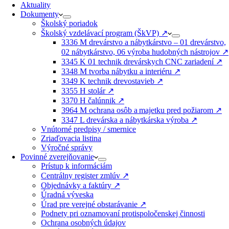
Aktuality
Dokumenty
Školský poriadok
Školský vzdelávací program (ŠkVP) ↗️
3336 M drevárstvo a nábytkárstvo – 01 drevárstvo,
02 nábytkárstvo, 06 výroba hudobných nástrojov ↗️
3345 K 01 technik drevárskych CNC zariadení ↗️
3348 M tvorba nábytku a interiéru ↗️
3349 K technik drevostavieb ↗️
3355 H stolár ↗️
3370 H čalúnnik ↗️
3964 M ochrana osôb a majetku pred požiarom ↗️
3347 L drevárska a nábytkárska výroba ↗️
Vnútorné predpisy / smernice
Zriaďovacia listina
Výročné správy
Povinné zverejňovanie
Prístup k informáciám
Centrálny register zmlúv ↗️
Objednávky a faktúry ↗️
Úradná výveska
Úrad pre verejné obstarávanie ↗️
Podnety pri oznamovaní protispoločenskej činnosti
Ochrana osobných údajov