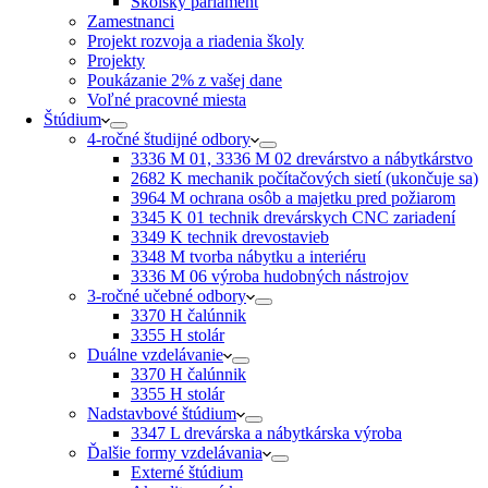
Školský parlament
Zamestnanci
Projekt rozvoja a riadenia školy
Projekty
Poukázanie 2% z vašej dane
Voľné pracovné miesta
Štúdium
4-ročné študijné odbory
3336 M 01, 3336 M 02 drevárstvo a nábytkárstvo
2682 K mechanik počítačových sietí (ukončuje sa)
3964 M ochrana osôb a majetku pred požiarom
3345 K 01 technik drevárskych CNC zariadení
3349 K technik drevostavieb
3348 M tvorba nábytku a interiéru
3336 M 06 výroba hudobných nástrojov
3-ročné učebné odbory
3370 H čalúnnik
3355 H stolár
Duálne vzdelávanie
3370 H čalúnnik
3355 H stolár
Nadstavbové štúdium
3347 L drevárska a nábytkárska výroba
Ďalšie formy vzdelávania
Externé štúdium