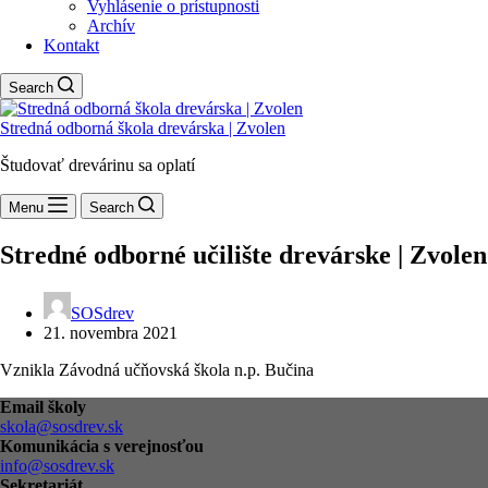
Vyhlásenie o prístupnosti
Archív
Kontakt
Search
Stredná odborná škola drevárska | Zvolen
Študovať drevárinu sa oplatí
Menu
Search
Stredné odborné učilište drevárske | Zvolen
SOSdrev
21. novembra 2021
Vznikla Závodná učňovská škola n.p. Bučina
Email školy
skola@sosdrev.sk
Komunikácia s verejnosťou
info@sosdrev.sk
Sekretariát