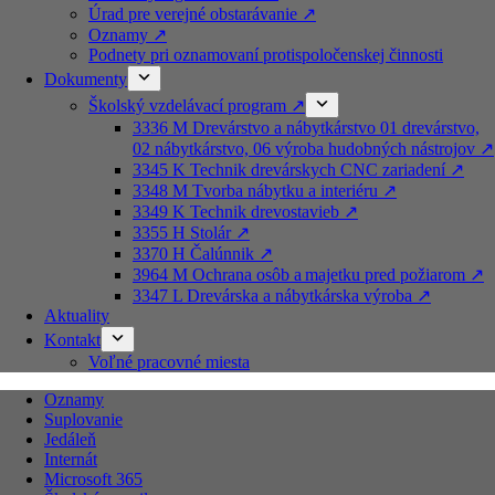
Úrad pre verejné obstarávanie ↗️
Oznamy ↗️
Podnety pri oznamovaní protispoločenskej činnosti
Dokumenty
Školský vzdelávací program ↗️
3336 M Drevárstvo a nábytkárstvo 01 drevárstvo,
02 nábytkárstvo, 06 výroba hudobných nástrojov ↗️
3345 K Technik drevárskych CNC zariadení ↗️
3348 M Tvorba nábytku a interiéru ↗️
3349 K Technik drevostavieb ↗️
3355 H Stolár ↗️
3370 H Čalúnnik ↗️
3964 M Ochrana osôb a majetku pred požiarom ↗️
3347 L Drevárska a nábytkárska výroba ↗️
Aktuality
Kontakt
Voľné pracovné miesta
Oznamy
Suplovanie
Jedáleň
Internát
Microsoft 365