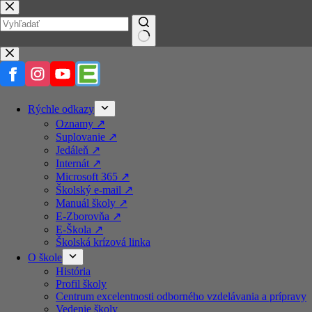
Prejsť
na
obsah
No
results
Rýchle odkazy
Oznamy ↗️
Suplovanie ↗️
Jedáleň ↗️
Internát ↗️
Microsoft 365 ↗️
Školský e-mail ↗️
Manuál školy ↗️
E-Zborovňa ↗️
E-Škola ↗️
Školská krízová linka
O škole
História
Profil školy
Centrum excelentnosti odborného vzdelávania a prípravy
Vedenie školy